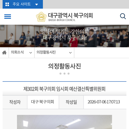
본문바로가기
주요 사이트
대구광역시 북구의회
DAEGU-BUKGU COUNCIL
일하며 섬기는 강한의회
대구광역시 북구의회!
의회소식
의정활동사진
의정활동사진
제302회 북구의회 임시회 예산결산특별위원회
작성자
작성일
대구 북구의회
2026-07-06 17:07:13